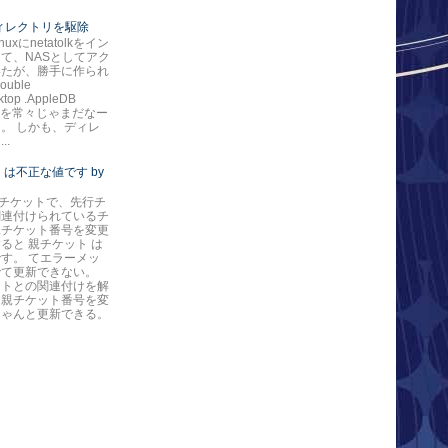
*ディレクトリを駆除
nuxにnetatolkをイン
て、NASとしてアク
いたが、勝手に作られ
ouble
ktop .AppleDB
ore を常々じゃまだなー
。 しかも、ディレ
..
 は不正な値です by
eのチケットで、先行チ
関連付けられているチ
親チケット番号を変更
ると 親チケット は
す。 てエラーメッ
でて更新できない。
ットとの関連付けを解
ら親チケット番号を変
ちゃんと更新できる。