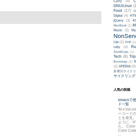
C
Curry
(4)
GNU/Linux
(
Food
(17)
G
Digital
(4)
HT
jQuery
(3)
K
M
MacBook
(1)
Music
(2)
M
NonSen
Lite
(2)
PHP
(1
Ru
ruby
(4)
ShellScript
(1)
Tech
(8)
Trip
V
Bootstrap
(1)
(2)
XPERIA
(3)
多摩川サイク
サイクリング
人気の投稿
emacs
ド一覧
'M-x list-
ーコード
とを発見。
ように、H
た。 Color
Color Code
...