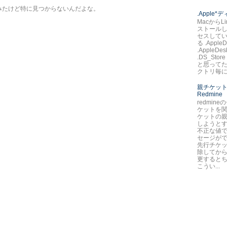
みたけど特に見つからないんだよな。
.Apple
MacからLi
ストールし
セスして
る .AppleD
.AppleDes
.DS_St
と思ってた
クトリ毎に.
親チケット
Redmine
redmin
ケットを
ケットの
しようとす
不正な値で
セージが
先行チケ
除してか
更すると
こうい...