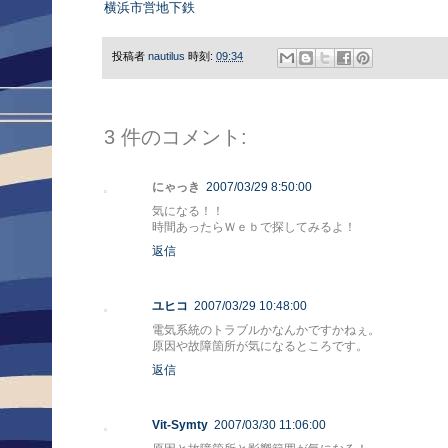
横浜市営地下鉄
投稿者
nautilus
時刻:
09:34
3 件のコメント:
にゃっき
2007/03/29 8:50:00
気になる！！
時間あったらＷｅｂで探してみるよ！
返信
ユヒコ
2007/03/29 10:48:00
電気系統のトラブルかなんかですかねぇ。
原因や故障箇所が気になるところです。
返信
Vit-Symty
2007/03/30 11:06:00