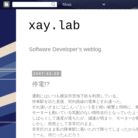
xay.lab
Software Developer’s weblog.
2007-03-28
停電!?
通勤にはいつも横浜市営地下鉄を利用している。
停車駅を出た直後、対向路線の電車とすれ違った。
すれ違いざまに"ばこんっ"という音と軽い衝撃と同時に、
モーターも動いている気配のない惰性走行となっていたよ
しばらくして速度が落ちたが、減速が弱まり、モーターが
しかし、依然として非常灯のまま。
非常灯のまま私の降車駅に着いたので降りてしまったから
うーん、何だったんだろう…