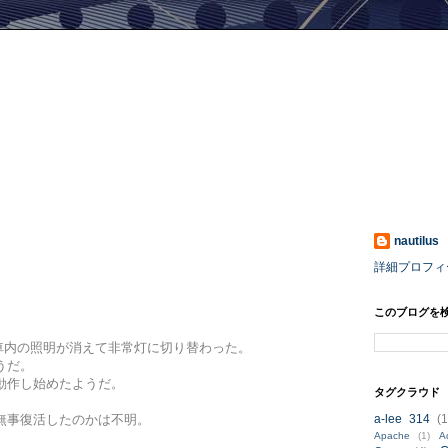
nautilus
詳細プロフィ
このブログを
車内の照明が消えて非常灯に切り替わった。
うだ。
動作し始めたようだ。
タグクラウド
a-lee 314
(1
無事復活したのかは不明。
Apache
(1)
A