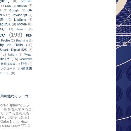
ycling
(8)
Debian
17)
emacs
(7)
DNS
(1)
GR
it
(1)
Google
(1)
ML5
(2)
Javascript
(4)
SR-I
(2)
LifeStyle
(6)
acOSX
(9)
Movie
(8)
ySQL
(3)
Namazu
(1)
ce
(193)
PEN
Profile
(2)
)
Redmine
(1)
by on Rails
(10)
Solaris Digital 525
(3)
(8)
Twilight
(1)
Twitter
itz RS
(16)
Windows
戦争
(2)
新横浜公園
(1)
鶴見川
リングロード
(1)
ロード
(8)
で使用可能なカラーコー
colors-display"でカラ
の一覧を表示できるこ
 いつでも見られる
TMLに変換しみまし
 Color Name Hex
 snow snow #fffafa