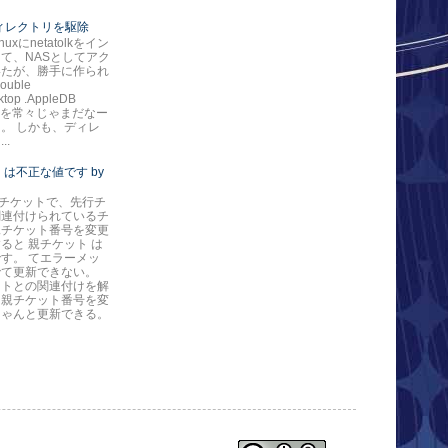
*ディレクトリを駆除
nuxにnetatolkをイン
て、NASとしてアク
いたが、勝手に作られ
ouble
ktop .AppleDB
ore を常々じゃまだなー
。 しかも、ディレ
..
 は不正な値です by
eのチケットで、先行チ
関連付けられているチ
親チケット番号を変更
ると 親チケット は
す。 てエラーメッ
でて更新できない。
ットとの関連付けを解
ら親チケット番号を変
ちゃんと更新できる。