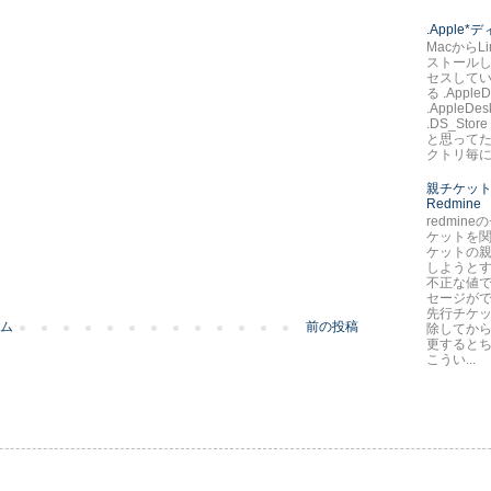
.Apple
MacからLi
ストールし
セスして
る .AppleD
.AppleDes
.DS_St
と思ってた
クトリ毎に.
親チケット
Redmine
redmin
ケットを
ケットの
しようとす
不正な値で
セージが
先行チケ
ム
前の投稿
除してか
更すると
こうい...