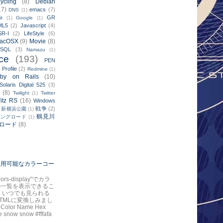
ycling
(8)
Debian
17)
emacs
(7)
DNS
(1)
GR
it
(1)
Google
(1)
ML5
(2)
Javascript
(4)
SR-I
(2)
LifeStyle
(6)
acOSX
(9)
Movie
(8)
ySQL
(3)
Namazu
(1)
ce
(193)
PEN
Profile
(2)
)
Redmine
(1)
by on Rails
(10)
Solaris Digital 525
(3)
(8)
Twilight
(1)
Twitter
itz RS
(16)
Windows
戦争
(2)
新横浜公園
(1)
鶴見川
リングロード
(1)
ロード
(8)
で使用可能なカラーコー
colors-display"でカラ
の一覧を表示できるこ
 いつでも見られる
TMLに変換しみまし
 Color Name Hex
 snow snow #fffafa