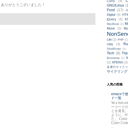
C
Curry
(4)
、ありがとうございました！
GNU/Linux
(
Food
(17)
G
Digital
(4)
HT
jQuery
(3)
K
M
MacBook
(1)
Music
(2)
M
NonSen
Lite
(2)
PHP
(1
Ru
ruby
(4)
ShellScript
(1)
Tech
(8)
Trip
V
Bootstrap
(1)
(2)
XPERIA
(3)
多摩川サイク
サイクリング
人気の投稿
emacs
ド一覧
'M-x list-
ーコード
とを発見。
ように、H
た。 Color
Color Code
...