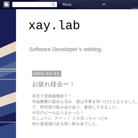
xay.lab
Software Developer’s weblog.
2003-02-03
お疲れ様会ー！
本日で登校義務終了！
卒論概要の提出も済み、後は卒業を待つだけとなりました
で、研究室の飲み会があり、参加してきました。
今日のビールはうまかった！
久しぶりに `クーッ！' とか言っちゃったw
何か達成感のある良い飲み会でした。