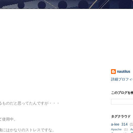
nautilus
詳細プロフィ
このブログを
いるものだと思ってたんですが・・・
タグクラウド
して使用中。
a-lee 314
(1
Apache
(1)
A
俺にはかなりのストレスですな。