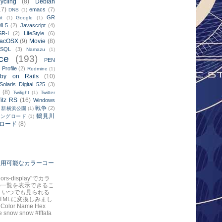
ycling
(8)
Debian
17)
emacs
(7)
DNS
(1)
GR
it
(1)
Google
(1)
ML5
(2)
Javascript
(4)
SR-I
(2)
LifeStyle
(6)
acOSX
(9)
Movie
(8)
ySQL
(3)
Namazu
(1)
ce
(193)
PEN
Profile
(2)
)
Redmine
(1)
by on Rails
(10)
Solaris Digital 525
(3)
(8)
Twilight
(1)
Twitter
itz RS
(16)
Windows
戦争
(2)
新横浜公園
(1)
鶴見川
リングロード
(1)
ロード
(8)
で使用可能なカラーコー
colors-display"でカラ
の一覧を表示できるこ
 いつでも見られる
TMLに変換しみまし
 Color Name Hex
 snow snow #fffafa