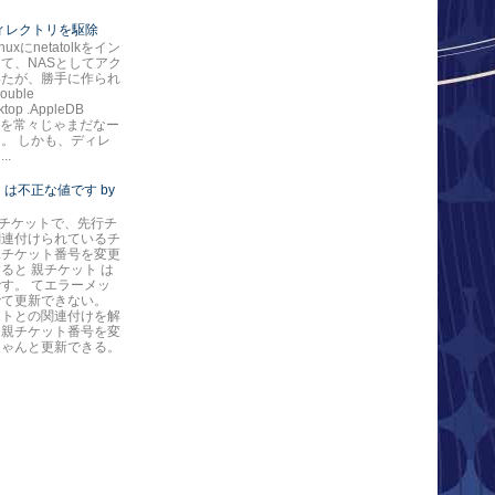
*ディレクトリを駆除
nuxにnetatolkをイン
て、NASとしてアク
いたが、勝手に作られ
ouble
ktop .AppleDB
ore を常々じゃまだなー
。 しかも、ディレ
..
 は不正な値です by
eのチケットで、先行チ
関連付けられているチ
親チケット番号を変更
ると 親チケット は
す。 てエラーメッ
でて更新できない。
ットとの関連付けを解
ら親チケット番号を変
ちゃんと更新できる。