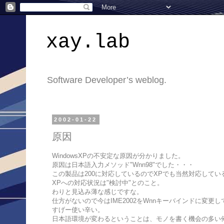
xay.lab
Software Developer’s weblog.
2002-01-22
原因
WindowsXPの不安定な原因が分かりました。
原因は日本語入力メソッド"Wnn98"でした・・・
この製品は200に対応しているのでXPでも当然対応して
XPへの対応状況は"検討中"とのこと。
わりと見込み薄な感じですな。
仕方がないので今はIME2002をWnnキーバインドに変更
すげー使い辛い。
日本語環境が変わるということは、モノを書く機会の多い