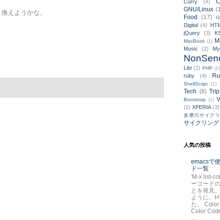
C
Curry
(4)
。
GNU/Linux
(
乗り換えようかな。
Food
(17)
G
Digital
(4)
HT
jQuery
(3)
K
M
MacBook
(1)
Music
(2)
M
NonSen
Lite
(2)
PHP
(1
Ru
ruby
(4)
ShellScript
(1)
Tech
(8)
Trip
V
Bootstrap
(1)
(2)
XPERIA
(3)
多摩川サイク
サイクリング
人気の投稿
emacs
ド一覧
'M-x list-
ーコード
とを発見。
ように、H
た。 Color
Color Code
...