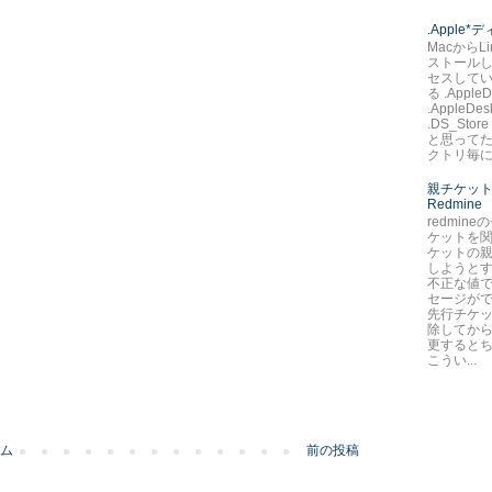
.Apple
MacからLi
ストールし
セスして
る .AppleD
.AppleDes
.DS_St
と思ってた
クトリ毎に.
親チケット
Redmine
redmin
ケットを
ケットの
しようとす
不正な値で
セージが
先行チケ
除してか
更すると
こうい...
ム
前の投稿