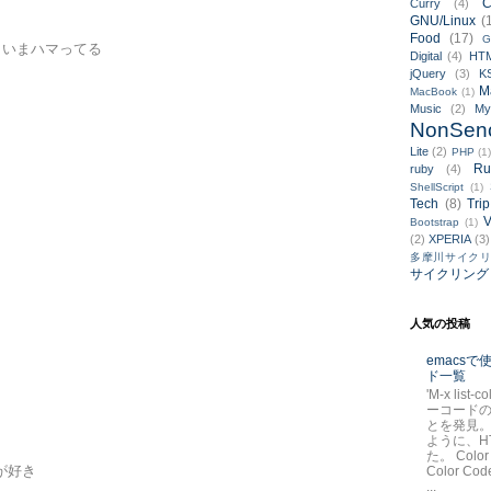
C
Curry
(4)
GNU/Linux
(
Food
(17)
G
# いまハマってる

Digital
(4)
HT
jQuery
(3)
K
M
MacBook
(1)
Music
(2)
M
NonSen
Lite
(2)
PHP
(1
Ru
ruby
(4)
ShellScript
(1)
Tech
(8)
Trip
V
Bootstrap
(1)
(2)
XPERIA
(3)
多摩川サイク
サイクリング
人気の投稿
emacs
ド一覧
'M-x list-
ーコード
とを発見。
ように、H
た。 Color
が好き

Color Code
...