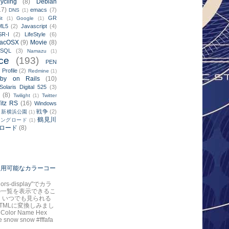
ycling
(8)
Debian
17)
emacs
(7)
DNS
(1)
GR
it
(1)
Google
(1)
ML5
(2)
Javascript
(4)
SR-I
(2)
LifeStyle
(6)
acOSX
(9)
Movie
(8)
ySQL
(3)
Namazu
(1)
ce
(193)
PEN
Profile
(2)
)
Redmine
(1)
by on Rails
(10)
Solaris Digital 525
(3)
(8)
Twilight
(1)
Twitter
itz RS
(16)
Windows
戦争
(2)
新横浜公園
(1)
鶴見川
リングロード
(1)
ロード
(8)
で使用可能なカラーコー
colors-display"でカラ
の一覧を表示できるこ
 いつでも見られる
TMLに変換しみまし
 Color Name Hex
 snow snow #fffafa