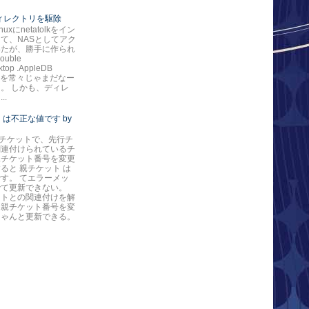
*ディレクトリを駆除
nuxにnetatolkをイン
て、NASとしてアク
いたが、勝手に作られ
ouble
ktop .AppleDB
ore を常々じゃまだなー
。 しかも、ディレ
..
 は不正な値です by
eのチケットで、先行チ
関連付けられているチ
親チケット番号を変更
ると 親チケット は
す。 てエラーメッ
でて更新できない。
ットとの関連付けを解
ら親チケット番号を変
ちゃんと更新できる。