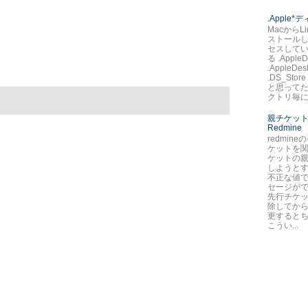
.Apple
MacからLi
ストールし
セスして
る .AppleD
.AppleDes
.DS_St
と思ってた
クトリ毎に.
親チケット
Redmine
redmin
ケットを
ケットの
しようとす
不正な値で
セージが
先行チケ
除してか
更すると
こうい...