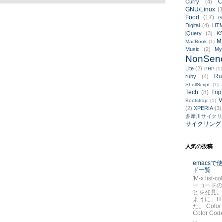
C
Curry
(4)
GNU/Linux
(
Food
(17)
G
Digital
(4)
HT
jQuery
(3)
K
M
MacBook
(1)
Music
(2)
M
NonSen
Lite
(2)
PHP
(1
Ru
ruby
(4)
ShellScript
(1)
Tech
(8)
Trip
V
Bootstrap
(1)
(2)
XPERIA
(3)
多摩川サイク
サイクリング
人気の投稿
emacs
ド一覧
'M-x list-
ーコード
とを発見。
ように、H
た。 Color
Color Code
...