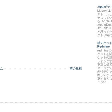
.Apple
MacからLi
ストールし
セスして
る .AppleD
.AppleDes
.DS_St
と思ってた
クトリ毎に.
親チケット
Redmine
redmin
ケットを
ケットの
しようとす
不正な値で
セージが
ム
前の投稿
先行チケ
除してか
更すると
こうい...