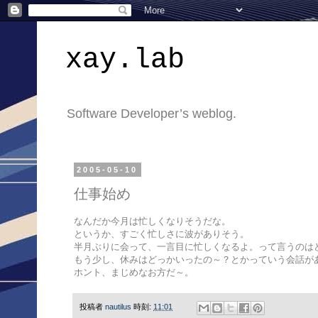
xay.lab
Software Developer’s weblog.
2005-05-10
仕事始め
なんだか今月は忙しくなりそうだな。
というか、すごく忙しさに波がありそう。
半月ぶりに会って、一言目に忙しくなるよ。って言うのは
もう少し、休みはどっかいったの～？とかっていう会話が
ホント、まじめなお方だ～。
投稿者
nautilus
時刻:
11:01