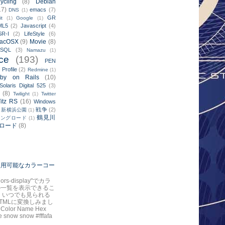
ycling
(8)
Debian
17)
emacs
(7)
DNS
(1)
GR
it
(1)
Google
(1)
ML5
(2)
Javascript
(4)
SR-I
(2)
LifeStyle
(6)
acOSX
(9)
Movie
(8)
ySQL
(3)
Namazu
(1)
ce
(193)
PEN
Profile
(2)
)
Redmine
(1)
by on Rails
(10)
Solaris Digital 525
(3)
(8)
Twilight
(1)
Twitter
itz RS
(16)
Windows
戦争
(2)
新横浜公園
(1)
鶴見川
リングロード
(1)
ロード
(8)
で使用可能なカラーコー
colors-display"でカラ
の一覧を表示できるこ
 いつでも見られる
TMLに変換しみまし
 Color Name Hex
 snow snow #fffafa