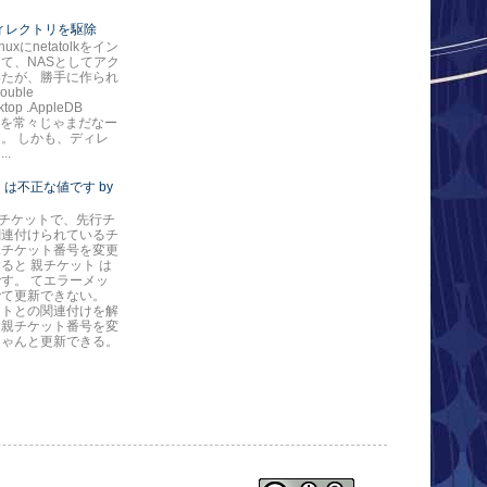
*ディレクトリを駆除
nuxにnetatolkをイン
て、NASとしてアク
いたが、勝手に作られ
ouble
ktop .AppleDB
ore を常々じゃまだなー
。 しかも、ディレ
..
 は不正な値です by
eのチケットで、先行チ
関連付けられているチ
親チケット番号を変更
ると 親チケット は
す。 てエラーメッ
でて更新できない。
ットとの関連付けを解
ら親チケット番号を変
ちゃんと更新できる。