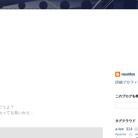
nautilus
詳細プロフィ
このブログを
どうよ？
あっても良いかと…
タグクラウド
a-lee 314
(1
Apache
(1)
A