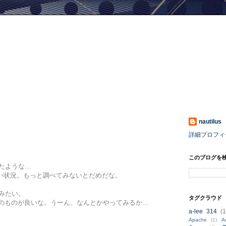
nautilus
詳細プロフィ
このブログを
きたような…
い状況。もっと調べてみないとだめだな。
いみたい。
タグクラウド
イプのものが良いな。うーん、なんとかやってみるか…
a-lee 314
(1
Apache
(1)
A