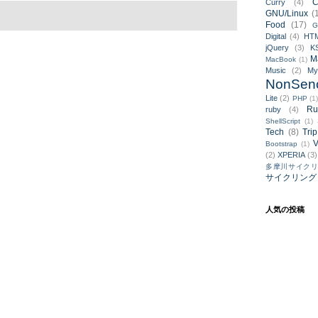
C
Curry
(4)
GNU/Linux
(
Food
(17)
G
Digital
(4)
HT
jQuery
(3)
K
M
MacBook
(1)
Music
(2)
M
NonSen
Lite
(2)
PHP
(1
Ru
ruby
(4)
ShellScript
(1)
Tech
(8)
Trip
V
Bootstrap
(1)
(2)
XPERIA
(3)
多摩川サイク
サイクリング
人気の投稿