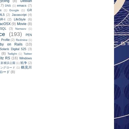
ycling
(8)
Debian
17)
emacs
(7)
DNS
(1)
GR
it
(1)
Google
(1)
ML5
(2)
Javascript
(4)
SR-I
(2)
LifeStyle
(6)
acOSX
(9)
Movie
(8)
ySQL
(3)
Namazu
(1)
ce
(193)
PEN
Profile
(2)
)
Redmine
(1)
by on Rails
(10)
Solaris Digital 525
(3)
(8)
Twilight
(1)
Twitter
itz RS
(16)
Windows
戦争
(2)
新横浜公園
(1)
鶴見川
リングロード
(1)
ロード
(8)