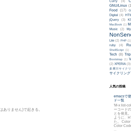
C
Curry
(4)
GNU/Linux
(
Food
(17)
G
Digital
(4)
HT
jQuery
(3)
K
M
MacBook
(1)
Music
(2)
M
NonSen
Lite
(2)
PHP
(1
Ru
ruby
(4)
ShellScript
(1)
Tech
(8)
Trip
V
Bootstrap
(1)
(2)
XPERIA
(3)
多摩川サイク
サイクリング
人気の投稿
emacs
ド一覧
'M-x list-
ーコード
はありません)で起きる。
とを発見。
ように、H
た。 Color
Color Code
...