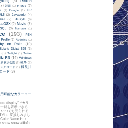
ycling
(8)
Debian
17)
emacs
(7)
DNS
(1)
GR
it
(1)
Google
(1)
ML5
(2)
Javascript
(4)
SR-I
(2)
LifeStyle
(6)
acOSX
(9)
Movie
(8)
ySQL
(3)
Namazu
(1)
ce
(193)
PEN
Profile
(2)
)
Redmine
(1)
by on Rails
(10)
Solaris Digital 525
(3)
(8)
Twilight
(1)
Twitter
itz RS
(16)
Windows
戦争
(2)
新横浜公園
(1)
鶴見川
リングロード
(1)
ロード
(8)
で使用可能なカラーコー
colors-display"でカラ
の一覧を表示できるこ
 いつでも見られる
TMLに変換しみまし
 Color Name Hex
 snow snow #fffafa