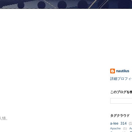
nautilus
詳細プロフィ
このブログを
。
タグクラウド
人情。
a-lee 314
(1
Apache
(1)
A