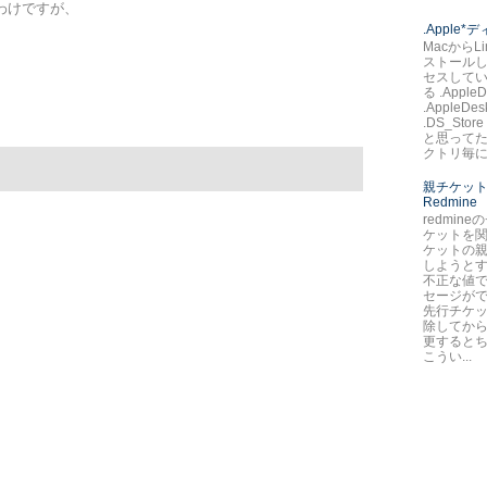
わけですが、
.Apple
MacからLi
ストールし
セスして
る .AppleD
.AppleDes
.DS_St
と思ってた
クトリ毎に.
親チケット
Redmine
redmin
ケットを
ケットの
しようとす
不正な値で
セージが
先行チケ
除してか
更すると
こうい...