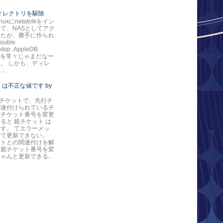
*ディレクトリを駆除
nuxにnetatolkをイン
て、NASとしてアク
いたが、勝手に作られ
ouble
ktop .AppleDB
ore を常々じゃまだなー
。 しかも、ディレ
..
 は不正な値です by
eのチケットで、先行チ
関連付けられているチ
親チケット番号を変更
ると 親チケット は
す。 てエラーメッ
でて更新できない。
ットとの関連付けを解
ら親チケット番号を変
ちゃんと更新できる。